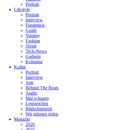
Portrait
Lifestyle
Portrait
Interview
Fundstück
Guide
Yummy
Fashion
Trend
Tech-News
Gadgets
Kolumne
Kultur
Portrait
Interview
Arte
Behind The Beats
Audio
Mal schauen
Lesezeichen
Bildschirmzeit
Wir müssen reden
Magazin
2026
2025