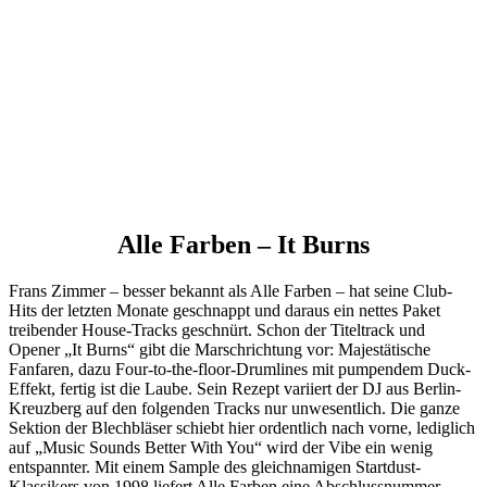
Alle Farben – It Burns
Frans Zimmer – besser bekannt als Alle Farben – hat seine Club-
Hits der letzten Monate geschnappt und daraus ein nettes Paket
treibender House-Tracks geschnürt. Schon der Titeltrack und
Opener „It Burns“ gibt die Marschrichtung vor: Majestätische
Fanfaren, dazu Four-to-the-floor-Drumlines mit pumpendem Duck-
Effekt, fertig ist die Laube. Sein Rezept variiert der DJ aus Berlin-
Kreuzberg auf den folgenden Tracks nur unwesentlich. Die ganze
Sektion der Blechbläser schiebt hier ordentlich nach vorne, lediglich
auf „Music Sounds Better With You“ wird der Vibe ein wenig
entspannter. Mit einem Sample des gleichnamigen Startdust-
Klassikers von 1998 liefert Alle Farben eine Abschlussnummer