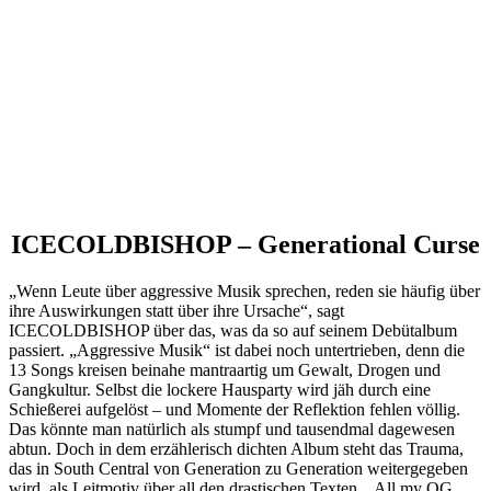
ICECOLDBISHOP – Generational Curse
„Wenn Leute über aggressive Musik sprechen, reden sie häufig über
ihre Auswirkungen statt über ihre Ursache“, sagt
ICECOLDBISHOP über das, was da so auf seinem Debütalbum
passiert. „Aggressive Musik“ ist dabei noch untertrieben, denn die
13 Songs kreisen beinahe mantraartig um Gewalt, Drogen und
Gangkultur. Selbst die lockere Hausparty wird jäh durch eine
Schießerei aufgelöst – und Momente der Reflektion fehlen völlig.
Das könnte man natürlich als stumpf und tausendmal dagewesen
abtun. Doch in dem erzählerisch dichten Album steht das Trauma,
das in South Central von Generation zu Generation weitergegeben
wird, als Leitmotiv über all den drastischen Texten. „All my OG