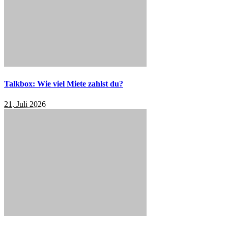
Talkbox: Wie viel Miete zahlst du?
21. Juli 2026