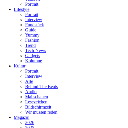
Portrait
Lifestyle
Portrait
Interview
Fundstück
Guide
Yummy
Fashion
Trend
Tech-News
Gadgets
Kolumne
Kultur
Portrait
Interview
Arte
Behind The Beats
Audio
Mal schauen
Lesezeichen
Bildschirmzeit
Wir müssen reden
Magazin
2026
2025