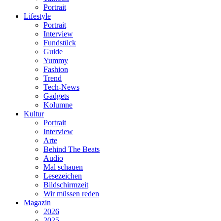
Portrait
Lifestyle
Portrait
Interview
Fundstück
Guide
Yummy
Fashion
Trend
Tech-News
Gadgets
Kolumne
Kultur
Portrait
Interview
Arte
Behind The Beats
Audio
Mal schauen
Lesezeichen
Bildschirmzeit
Wir müssen reden
Magazin
2026
2025