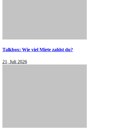
Talkbox: Wie viel Miete zahlst du?
21. Juli 2026