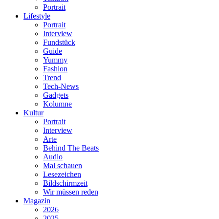
Portrait
Lifestyle
Portrait
Interview
Fundstück
Guide
Yummy
Fashion
Trend
Tech-News
Gadgets
Kolumne
Kultur
Portrait
Interview
Arte
Behind The Beats
Audio
Mal schauen
Lesezeichen
Bildschirmzeit
Wir müssen reden
Magazin
2026
2025