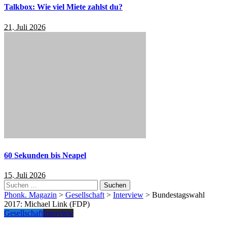
Talkbox: Wie viel Miete zahlst du?
21. Juli 2026
60 Sekunden bis Neapel
15. Juli 2026
Suchen
nach:
Phonk. Magazin
>
Gesellschaft
>
Interview
>
Bundestagswahl
2017: Michael Link (FDP)
Gesellschaft
Interview