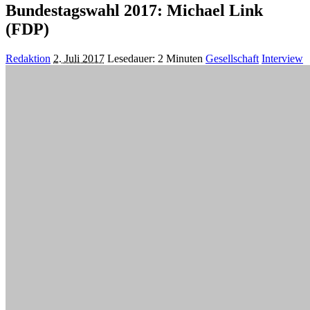
Bundestagswahl 2017: Michael Link
(FDP)
Posted
Redaktion
2. Juli 2017
Lesedauer: 2 Minuten
Gesellschaft
Interview
by