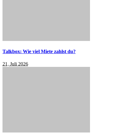
Talkbox: Wie viel Miete zahlst du?
21. Juli 2026