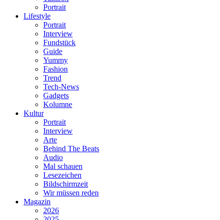
Portrait
Lifestyle
Portrait
Interview
Fundstück
Guide
Yummy
Fashion
Trend
Tech-News
Gadgets
Kolumne
Kultur
Portrait
Interview
Arte
Behind The Beats
Audio
Mal schauen
Lesezeichen
Bildschirmzeit
Wir müssen reden
Magazin
2026
2025