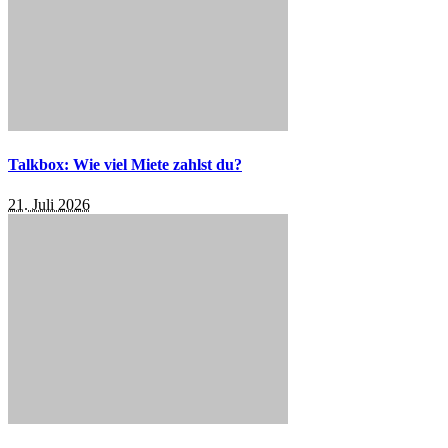
Talkbox: Wie viel Miete zahlst du?
21. Juli 2026