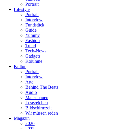
Portrait
Lifestyle
Portrait
Interview
Fundstück
Guide
Yummy
Fashion
Trend
Tech-News
Gadgets
Kolumne
Kultur
Portrait
Interview
Arte
Behind The Beats
Audio
Mal schauen
Lesezeichen
Bildschirmzeit
Wir müssen reden
Magazin
2026
2025