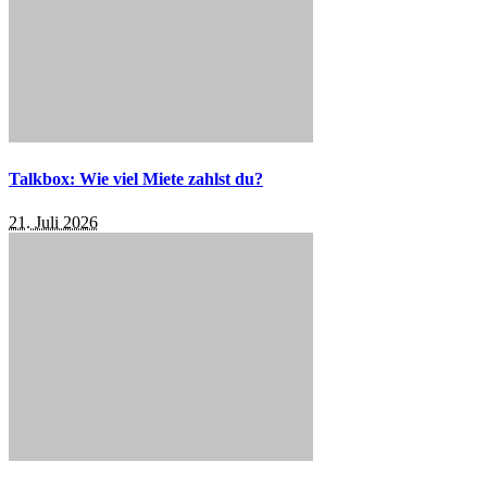
Talkbox: Wie viel Miete zahlst du?
21. Juli 2026