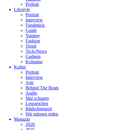
Portrait
Lifestyle
Portrait
Interview
Fundstück
Guide
Yummy
Fashion
Trend
Tech-News
Gadgets
Kolumne
Kultur
Portrait
Interview
Arte
Behind The Beats
Audio
Mal schauen
Lesezeichen
Bildschirmzeit
Wir müssen reden
Magazin
2026
2025