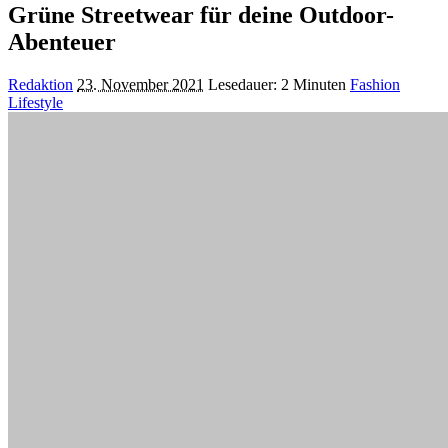
Grüne Streetwear für deine Outdoor-
Abenteuer
Posted
Redaktion
23. November 2021
Lesedauer: 2 Minuten
Fashion
by
Lifestyle