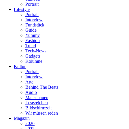
Portrait
Lifestyle
Portrait
Interview
Fundstück
Guide
Yummy
Fashion
Trend
Tech-News
Gadgets
Kolumne
Kultur
Portrait
Interview
Arte
Behind The Beats
Audio
Mal schauen
Lesezeichen
Bildschirmzeit
Wir müssen reden
Magazin
2026
2025