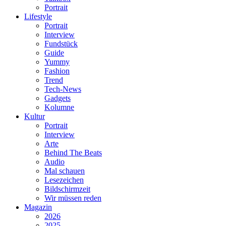
Portrait
Lifestyle
Portrait
Interview
Fundstück
Guide
Yummy
Fashion
Trend
Tech-News
Gadgets
Kolumne
Kultur
Portrait
Interview
Arte
Behind The Beats
Audio
Mal schauen
Lesezeichen
Bildschirmzeit
Wir müssen reden
Magazin
2026
2025