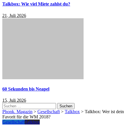
Talkbox: Wie viel Miete zahlst du?
21. Juli 2026
60 Sekunden bis Neapel
15. Juli 2026
Suchen
nach:
Phonk. Magazin
>
Gesellschaft
>
Talkbox
>
Talkbox: Wer ist dein
Favorit für die WM 2018?
Gesellschaft
Talkbox