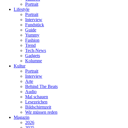
Portrait
Lifestyle
Portrait
Interview
Fundstück
Guide
Yummy
Fashion
Trend
Tech-News
Gadgets
Kolumne
Kultur
Portrait
Interview
Arte
Behind The Beats
Audio
Mal schauen
Lesezeichen
Bildschirmzeit
Wir müssen reden
Magazin
2026
2025