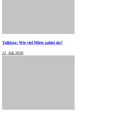
Talkbox: Wie viel Miete zahlst du?
21. Juli 2026