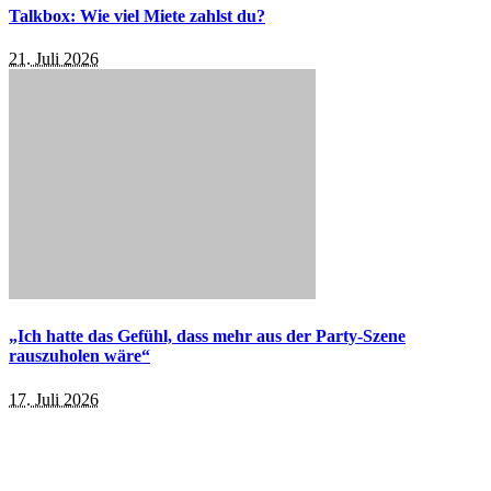
Talkbox: Wie viel Miete zahlst du?
21. Juli 2026
„Ich hatte das Gefühl, dass mehr aus der Party-Szene
rauszuholen wäre“
17. Juli 2026