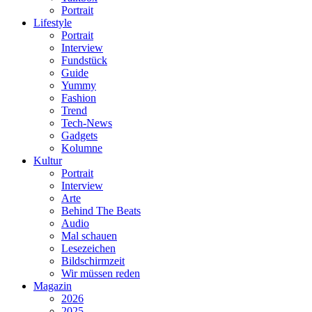
Portrait
Lifestyle
Portrait
Interview
Fundstück
Guide
Yummy
Fashion
Trend
Tech-News
Gadgets
Kolumne
Kultur
Portrait
Interview
Arte
Behind The Beats
Audio
Mal schauen
Lesezeichen
Bildschirmzeit
Wir müssen reden
Magazin
2026
2025