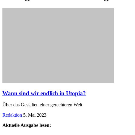
Wann sind wir endlich in Utopia?
Über das Gestalten einer gerechteren Welt
Posted
Redaktion
5. Mai 2023
by
Aktuelle Ausgabe lesen: