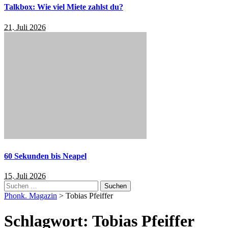
Talkbox: Wie viel Miete zahlst du?
21. Juli 2026
60 Sekunden bis Neapel
15. Juli 2026
Suchen
nach:
Phonk. Magazin
>
Tobias Pfeiffer
Schlagwort:
Tobias Pfeiffer