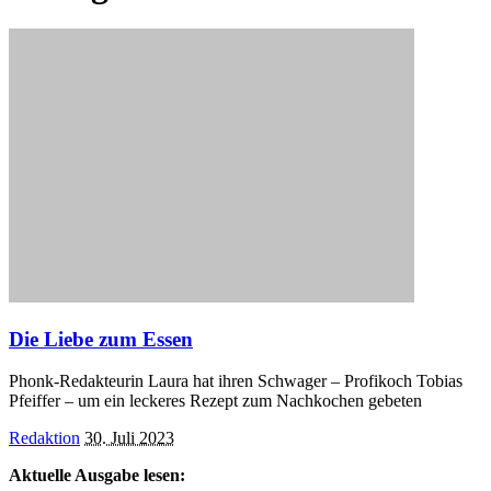
Die Liebe zum Essen
Phonk-Redakteurin Laura hat ihren Schwager – Profikoch Tobias
Pfeiffer – um ein leckeres Rezept zum Nachkochen gebeten
Posted
Redaktion
30. Juli 2023
by
Aktuelle Ausgabe lesen: