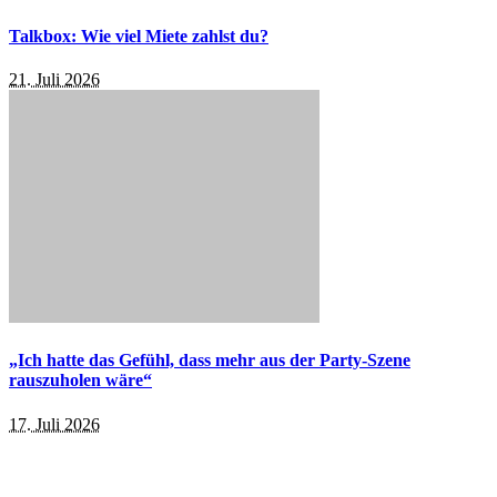
Talkbox: Wie viel Miete zahlst du?
21. Juli 2026
„Ich hatte das Gefühl, dass mehr aus der Party-Szene
rauszuholen wäre“
17. Juli 2026