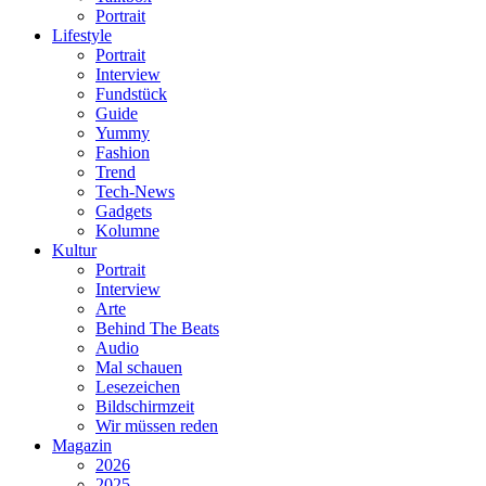
Portrait
Lifestyle
Portrait
Interview
Fundstück
Guide
Yummy
Fashion
Trend
Tech-News
Gadgets
Kolumne
Kultur
Portrait
Interview
Arte
Behind The Beats
Audio
Mal schauen
Lesezeichen
Bildschirmzeit
Wir müssen reden
Magazin
2026
2025