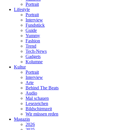
Portrait
Lifestyle
Portrait
Interview
Fundstück
Guide
Yummy
Fashion
Trend
Tech-News
Gadgets
Kolumne
Kultur
Portrait
Interview
Arte
Behind The Beats
Audio
Mal schauen
Lesezeichen
Bildschirmzeit
Wir müssen reden
Magazin
2026
2025