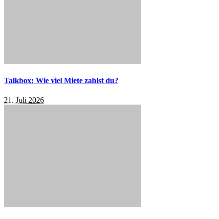
Talkbox: Wie viel Miete zahlst du?
21. Juli 2026