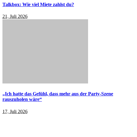
Talkbox: Wie viel Miete zahlst du?
21. Juli 2026
„Ich hatte das Gefühl, dass mehr aus der Party-Szene
rauszuholen wäre“
17. Juli 2026