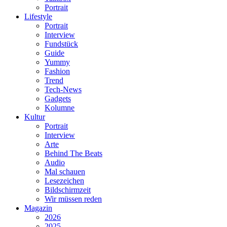
Portrait
Lifestyle
Portrait
Interview
Fundstück
Guide
Yummy
Fashion
Trend
Tech-News
Gadgets
Kolumne
Kultur
Portrait
Interview
Arte
Behind The Beats
Audio
Mal schauen
Lesezeichen
Bildschirmzeit
Wir müssen reden
Magazin
2026
2025