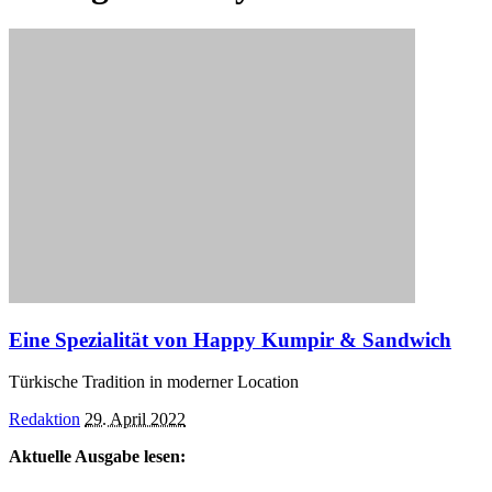
Eine Spezialität von Happy Kumpir & Sandwich
Türkische Tradition in moderner Location
Posted
Redaktion
29. April 2022
by
Aktuelle Ausgabe lesen: