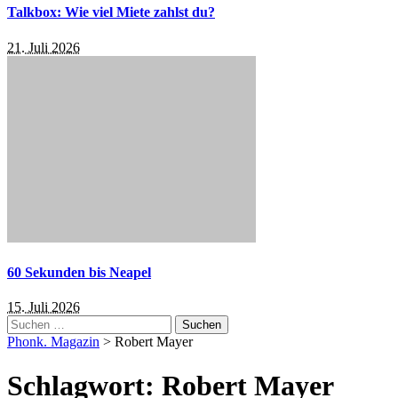
Talkbox: Wie viel Miete zahlst du?
21. Juli 2026
60 Sekunden bis Neapel
15. Juli 2026
Suchen
nach:
Phonk. Magazin
>
Robert Mayer
Schlagwort:
Robert Mayer