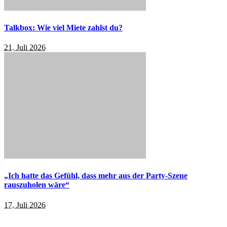
Talkbox: Wie viel Miete zahlst du?
21. Juli 2026
„Ich hatte das Gefühl, dass mehr aus der Party-Szene
rauszuholen wäre“
17. Juli 2026