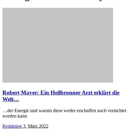
Robert Mayer: Ein Heilbronner Arzt erklärt die
Welt…
…der Energie und warum diese weder erschaffen noch vernichtet
werden kann
Posted
Redaktion
3. März 2022
by