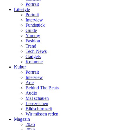
Portrait
Lifestyle
Portrait
Interview
Fundstück
Guide
Yummy
Fashion
Trend
Tech-News
Gadgets
Kolumne
Kultur
Portrait
Interview
Arte
Behind The Beats
Audio
Mal schauen
Lesezeichen
Bildschirmzeit
Wir müssen reden
Magazin
2026
2025