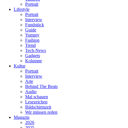
Portrait
Lifestyle
Portrait
Interview
Fundstück
Guide
Yummy
Fashion
Trend
Tech-News
Gadgets
Kolumne
Kultur
Portrait
Interview
Arte
Behind The Beats
Audio
Mal schauen
Lesezeichen
Bildschirmzeit
Wir müssen reden
Magazin
2026
2025