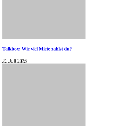
Talkbox: Wie viel Miete zahlst du?
21. Juli 2026