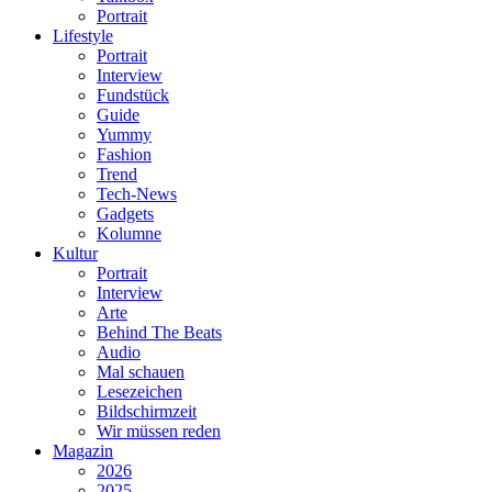
Portrait
Lifestyle
Portrait
Interview
Fundstück
Guide
Yummy
Fashion
Trend
Tech-News
Gadgets
Kolumne
Kultur
Portrait
Interview
Arte
Behind The Beats
Audio
Mal schauen
Lesezeichen
Bildschirmzeit
Wir müssen reden
Magazin
2026
2025