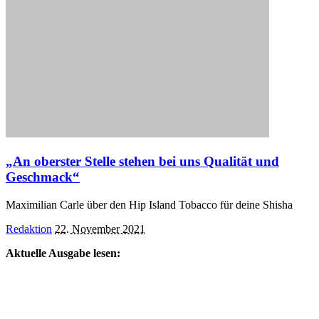
„An oberster Stelle stehen bei uns Qualität und
Geschmack“
Maximilian Carle über den Hip Island Tobacco für deine Shisha
Posted
Redaktion
22. November 2021
by
Aktuelle Ausgabe lesen: