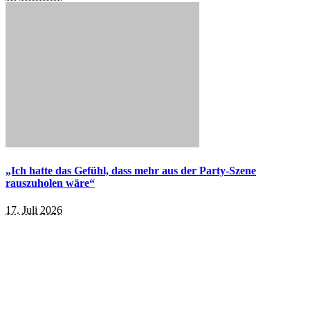
„Ich hatte das Gefühl, dass mehr aus der Party-Szene
rauszuholen wäre“
17. Juli 2026