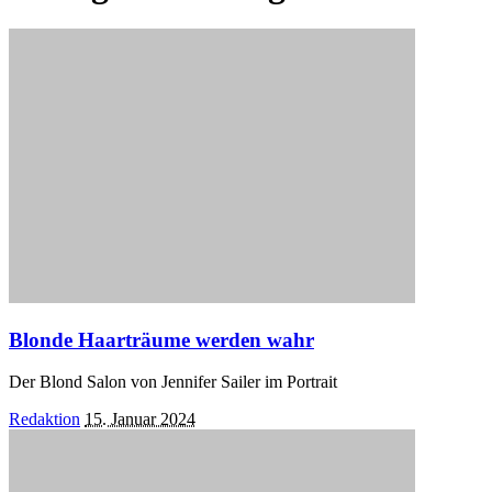
Blonde Haarträume werden wahr
Der Blond Salon von Jennifer Sailer im Portrait
Posted
Redaktion
15. Januar 2024
by