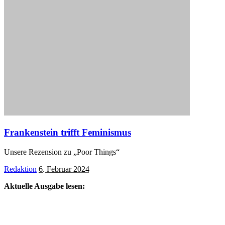
Frankenstein trifft Feminismus
Unsere Rezension zu „Poor Things“
Posted
Redaktion
6. Februar 2024
by
Aktuelle Ausgabe lesen: