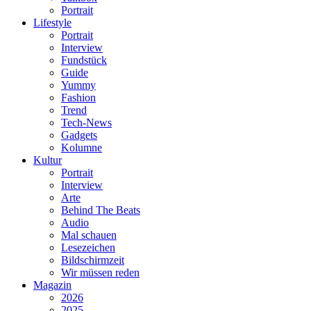
Portrait
Lifestyle
Portrait
Interview
Fundstück
Guide
Yummy
Fashion
Trend
Tech-News
Gadgets
Kolumne
Kultur
Portrait
Interview
Arte
Behind The Beats
Audio
Mal schauen
Lesezeichen
Bildschirmzeit
Wir müssen reden
Magazin
2026
2025