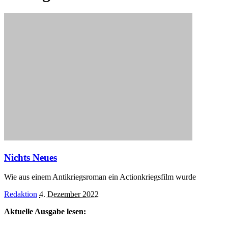
Nichts Neues
Wie aus einem Antikriegsroman ein Actionkriegsfilm wurde
Posted
Redaktion
4. Dezember 2022
by
Aktuelle Ausgabe lesen: