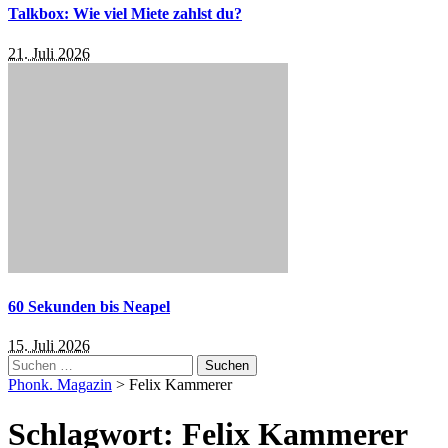
Talkbox: Wie viel Miete zahlst du?
21. Juli 2026
60 Sekunden bis Neapel
15. Juli 2026
Suchen
nach:
Phonk. Magazin
>
Felix Kammerer
Schlagwort:
Felix Kammerer