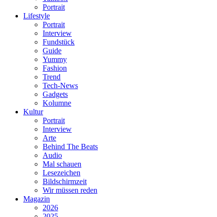
Portrait
Lifestyle
Portrait
Interview
Fundstück
Guide
Yummy
Fashion
Trend
Tech-News
Gadgets
Kolumne
Kultur
Portrait
Interview
Arte
Behind The Beats
Audio
Mal schauen
Lesezeichen
Bildschirmzeit
Wir müssen reden
Magazin
2026
2025