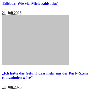
Talkbox: Wie viel Miete zahlst du?
21. Juli 2026
„Ich hatte das Gefühl, dass mehr aus der Party-Szene
rauszuholen wäre“
17. Juli 2026