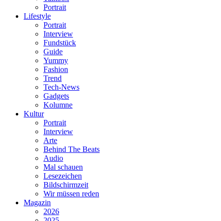
Portrait
Lifestyle
Portrait
Interview
Fundstück
Guide
Yummy
Fashion
Trend
Tech-News
Gadgets
Kolumne
Kultur
Portrait
Interview
Arte
Behind The Beats
Audio
Mal schauen
Lesezeichen
Bildschirmzeit
Wir müssen reden
Magazin
2026
2025