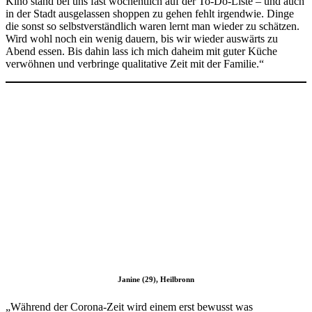
Kino stand bei uns fast wöchentlich auf der To-Do-Liste – und auch
in der Stadt ausgelassen shoppen zu gehen fehlt irgendwie. Dinge
die sonst so selbstverständlich waren lernt man wieder zu schätzen.
Wird wohl noch ein wenig dauern, bis wir wieder auswärts zu
Abend essen. Bis dahin lass ich mich daheim mit guter Küche
verwöhnen und verbringe qualitative Zeit mit der Familie.“
Janine (29), Heilbronn
„Während der Corona-Zeit wird einem erst bewusst was