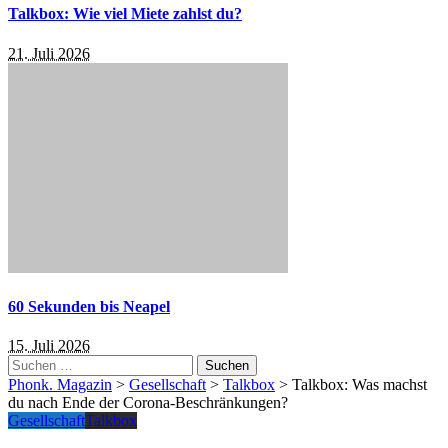
Talkbox: Wie viel Miete zahlst du?
21. Juli 2026
60 Sekunden bis Neapel
15. Juli 2026
Suchen
nach:
Phonk. Magazin
>
Gesellschaft
>
Talkbox
>
Talkbox: Was machst
du nach Ende der Corona-Beschränkungen?
Gesellschaft
Talkbox