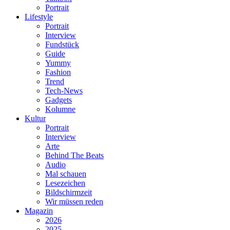
Portrait
Lifestyle
Portrait
Interview
Fundstück
Guide
Yummy
Fashion
Trend
Tech-News
Gadgets
Kolumne
Kultur
Portrait
Interview
Arte
Behind The Beats
Audio
Mal schauen
Lesezeichen
Bildschirmzeit
Wir müssen reden
Magazin
2026
2025