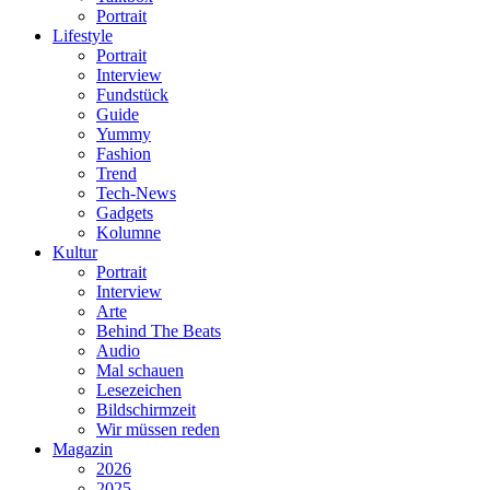
Portrait
Lifestyle
Portrait
Interview
Fundstück
Guide
Yummy
Fashion
Trend
Tech-News
Gadgets
Kolumne
Kultur
Portrait
Interview
Arte
Behind The Beats
Audio
Mal schauen
Lesezeichen
Bildschirmzeit
Wir müssen reden
Magazin
2026
2025