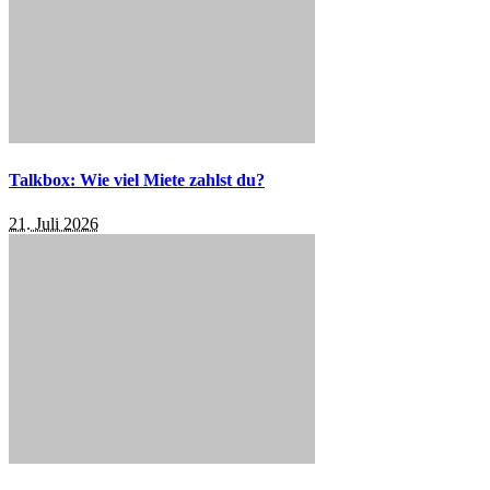
Talkbox: Wie viel Miete zahlst du?
21. Juli 2026