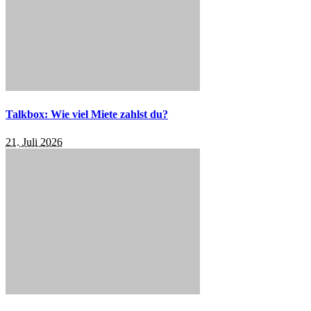
Talkbox: Wie viel Miete zahlst du?
21. Juli 2026