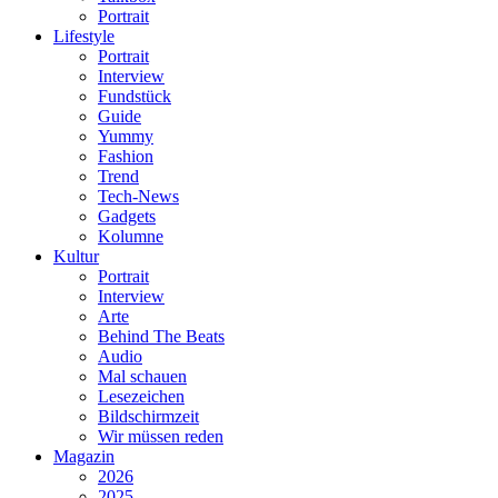
Portrait
Lifestyle
Portrait
Interview
Fundstück
Guide
Yummy
Fashion
Trend
Tech-News
Gadgets
Kolumne
Kultur
Portrait
Interview
Arte
Behind The Beats
Audio
Mal schauen
Lesezeichen
Bildschirmzeit
Wir müssen reden
Magazin
2026
2025