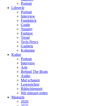
Portrait
Lifestyle
Portrait
Interview
Fundstück
Guide
Yummy
Fashion
Trend
Tech-News
Gadgets
Kolumne
Kultur
Portrait
Interview
Arte
Behind The Beats
Audio
Mal schauen
Lesezeichen
Bildschirmzeit
Wir müssen reden
Magazin
2026
2025