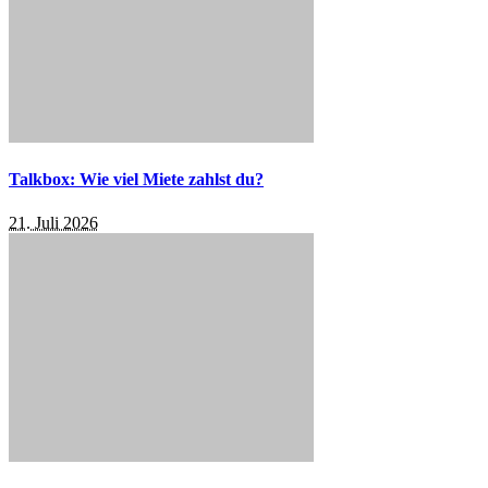
Talkbox: Wie viel Miete zahlst du?
21. Juli 2026