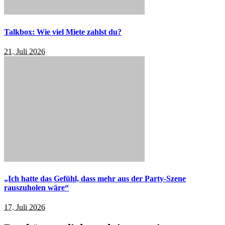
Talkbox: Wie viel Miete zahlst du?
21. Juli 2026
„Ich hatte das Gefühl, dass mehr aus der Party-Szene
rauszuholen wäre“
17. Juli 2026