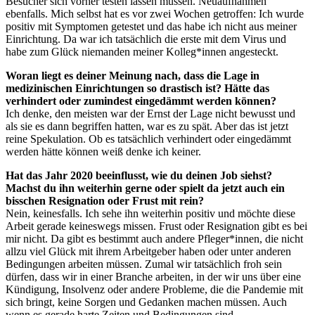
Besucher sich vorher testen lassen müssen. Neuaufnahmen
ebenfalls. Mich selbst hat es vor zwei Wochen getroffen: Ich wurde
positiv mit Symptomen getestet und das habe ich nicht aus meiner
Einrichtung. Da war ich tatsächlich die erste mit dem Virus und
habe zum Glück niemanden meiner Kolleg*innen angesteckt.
Woran liegt es deiner Meinung nach, dass die Lage in
medizinischen Einrichtungen so drastisch ist? Hätte das
verhindert oder zumindest eingedämmt werden können?
Ich denke, den meisten war der Ernst der Lage nicht bewusst und
als sie es dann begriffen hatten, war es zu spät. Aber das ist jetzt
reine Spekulation. Ob es tatsächlich verhindert oder eingedämmt
werden hätte können weiß denke ich keiner.
Hat das Jahr 2020 beeinflusst, wie du deinen Job siehst?
Machst du ihn weiterhin gerne oder spielt da jetzt auch ein
bisschen Resignation oder Frust mit rein?
Nein, keinesfalls. Ich sehe ihn weiterhin positiv und möchte diese
Arbeit gerade keineswegs missen. Frust oder Resignation gibt es bei
mir nicht. Da gibt es bestimmt auch andere Pfleger*innen, die nicht
allzu viel Glück mit ihrem Arbeitgeber haben oder unter anderen
Bedingungen arbeiten müssen. Zumal wir tatsächlich froh sein
dürfen, dass wir in einer Branche arbeiten, in der wir uns über eine
Kündigung, Insolvenz oder andere Probleme, die die Pandemie mit
sich bringt, keine Sorgen und Gedanken machen müssen. Auch
wenn es gerade harte Zeiten und Bedingungen sind.