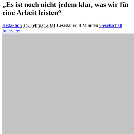
„Es ist noch nicht jedem klar, was wir für
eine Arbeit leisten“
Posted
Redaktion
14. Februar 2021
Lesedauer: 8 Minuten
Gesellschaft
by
Interview