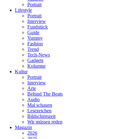
Portrait
Lifestyle
Portrait
Interview
Fundstück
Guide
Yummy
Fashion
Trend
Tech-News
Gadgets
Kolumne
Kultur
Portrait
Interview
Arte
Behind The Beats
Audio
Mal schauen
Lesezeichen
Bildschirmzeit
Wir müssen reden
Magazin
2026
2025