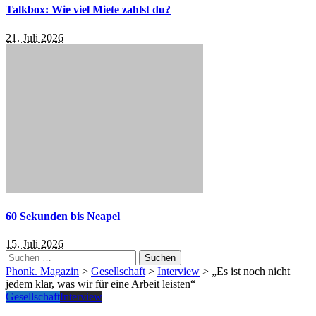
Talkbox: Wie viel Miete zahlst du?
21. Juli 2026
60 Sekunden bis Neapel
15. Juli 2026
Suchen
nach:
Phonk. Magazin
>
Gesellschaft
>
Interview
>
„Es ist noch nicht
jedem klar, was wir für eine Arbeit leisten“
Gesellschaft
Interview