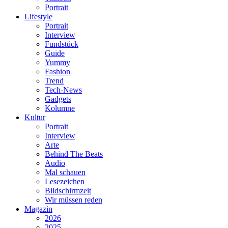
Portrait
Lifestyle
Portrait
Interview
Fundstück
Guide
Yummy
Fashion
Trend
Tech-News
Gadgets
Kolumne
Kultur
Portrait
Interview
Arte
Behind The Beats
Audio
Mal schauen
Lesezeichen
Bildschirmzeit
Wir müssen reden
Magazin
2026
2025