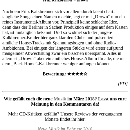
Fritz Kalkbrenner – Drown
Nachdem Fritz Kalkbrenner sich vor allem durch latent chart-
taugliche Songs einen Namen machte, legt er mit „Drown“ nun ein
reines Instrumental-Album vor. Prinzipiell keine schlechte Idee,
denn dass der Berliner in Sachen Produktion einiges auf dem Kasten
hat, ist hinlänglich bekannt. Und so widmet sich der jüngere
Kalkbrenner-Bruder hier ganz klar den Clubs und präsentiert
amtliche House-Tracks mit Spannungsbogen und ohne Radio-
Ambitionen. Bei einigen der längeren Stücke wird erster aufgrund
mangelnder Abwechslung zwar ein bisschen überspannt. Alles in
allem ist „Drown“ aber ein amtliches House-Album für alle, die mit
dem „Back Home“-Kalkbrenner weniger anfangen können.
Bewertung: ★★★★☆
[FD]
Wie gefällt euch die neue
Musik
im März 2018? Lasst uns eure
Meinung in den Kommentaren da!
Mehr CD-Kritiken gefällig? Unsere Reviews der vergangenen
Monate findet ihr hier:
Neue Musik im Februar 2018