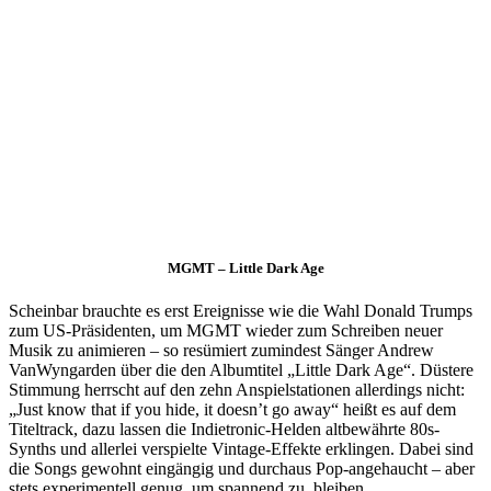
MGMT – Little Dark Age
Scheinbar brauchte es erst Ereignisse wie die Wahl Donald Trumps
zum US-Präsidenten, um MGMT wieder zum Schreiben neuer
Musik zu animieren – so resümiert zumindest Sänger Andrew
VanWyngarden über die den Albumtitel „Little Dark Age“. Düstere
Stimmung herrscht auf den zehn Anspielstationen allerdings nicht:
„Just know that if you hide, it doesn’t go away“ heißt es auf dem
Titeltrack, dazu lassen die Indietronic-Helden altbewährte 80s-
Synths und allerlei verspielte Vintage-Effekte erklingen. Dabei sind
die Songs gewohnt eingängig und durchaus Pop-angehaucht – aber
stets experimentell genug, um spannend zu bleiben.