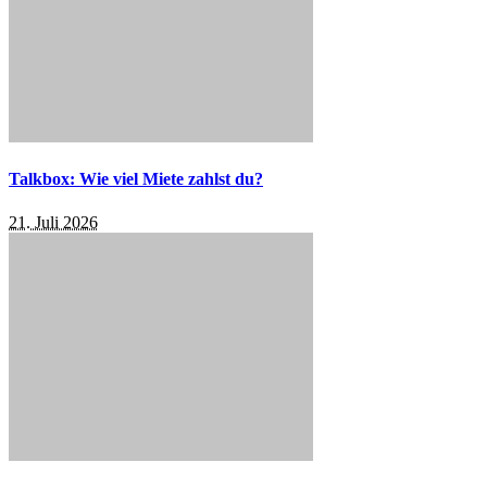
Talkbox: Wie viel Miete zahlst du?
21. Juli 2026