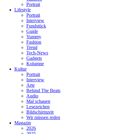
Portrait
Lifestyle
Portrait
Interview
Fundstück
Guide
Yummy
Fashion
Trend
Tech-News
Gadgets
Kolumne
Kultur
Portrait
Interview
Arte
Behind The Beats
Audio
Mal schauen
Lesezeichen
Bildschirmzeit
Wir müssen reden
Magazin
2026
2025