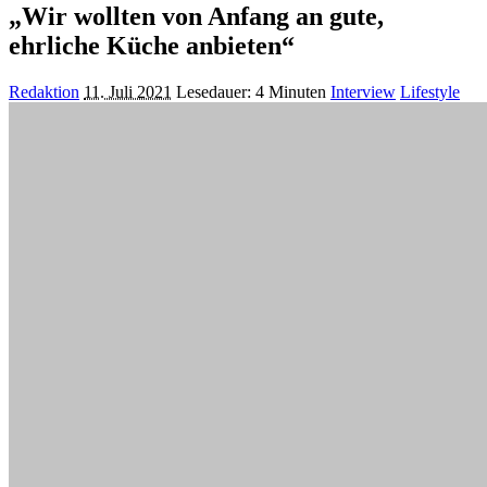
„Wir wollten von Anfang an gute,
ehrliche Küche anbieten“
Posted
Redaktion
11. Juli 2021
Lesedauer: 4 Minuten
Interview
Lifestyle
by