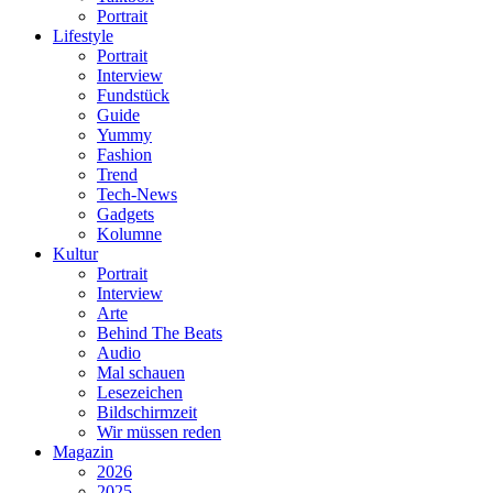
Portrait
Lifestyle
Portrait
Interview
Fundstück
Guide
Yummy
Fashion
Trend
Tech-News
Gadgets
Kolumne
Kultur
Portrait
Interview
Arte
Behind The Beats
Audio
Mal schauen
Lesezeichen
Bildschirmzeit
Wir müssen reden
Magazin
2026
2025