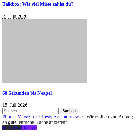
Talkbox: Wie viel Miete zahlst du?
21. Juli 2026
60 Sekunden bis Neapel
15. Juli 2026
Suchen
nach:
Phonk. Magazin
>
Lifestyle
>
Interview
>
„Wir wollten von Anfang
an gute, ehrliche Küche anbieten“
Interview
Lifestyle