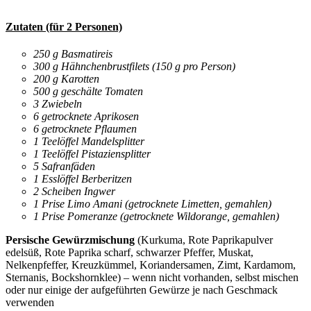
Zutaten (für 2 Personen)
250 g Basmatireis
300 g Hähnchenbrustfilets (150 g pro Person)
200 g Karotten
500 g geschälte Tomaten
3 Zwiebeln
6 getrocknete Aprikosen
6 getrocknete Pflaumen
1 Teelöffel Mandelsplitter
1 Teelöffel Pistaziensplitter
5 Safranfäden
1 Esslöffel Berberitzen
2 Scheiben Ingwer
1 Prise Limo Amani (getrocknete Limetten, gemahlen)
1 Prise Pomeranze (getrocknete Wildorange, gemahlen)
Persische Gewürzmischung
(Kurkuma, Rote Paprikapulver
edelsüß, Rote Paprika scharf, schwarzer Pfeffer, Muskat,
Nelkenpfeffer, Kreuzkümmel, Koriandersamen, Zimt, Kardamom,
Sternanis, Bockshornklee) – wenn nicht vorhanden, selbst mischen
oder nur einige der aufgeführten Gewürze je nach Geschmack
verwenden