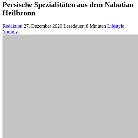
Persische Spezialitäten aus dem Nabatian
Heilbronn
Posted
Redaktion
27. Dezember 2020
Lesedauer: 8 Minuten
Lifestyle
by
Yummy