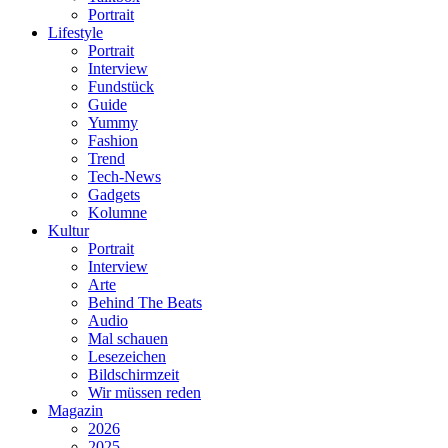
Portrait
Lifestyle
Portrait
Interview
Fundstück
Guide
Yummy
Fashion
Trend
Tech-News
Gadgets
Kolumne
Kultur
Portrait
Interview
Arte
Behind The Beats
Audio
Mal schauen
Lesezeichen
Bildschirmzeit
Wir müssen reden
Magazin
2026
2025