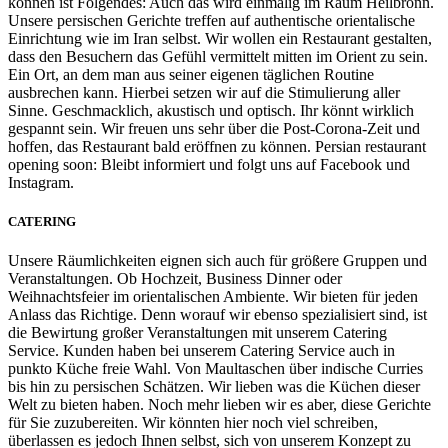
können ist Folgendes: Auch das wird einmalig im Raum Heilbronn.
Unsere persischen Gerichte treffen auf authentische orientalische
Einrichtung wie im Iran selbst. Wir wollen ein Restaurant gestalten,
dass den Besuchern das Gefühl vermittelt mitten im Orient zu sein.
Ein Ort, an dem man aus seiner eigenen täglichen Routine
ausbrechen kann. Hierbei setzen wir auf die Stimulierung aller
Sinne. Geschmacklich, akustisch und optisch. Ihr könnt wirklich
gespannt sein. Wir freuen uns sehr über die Post-Corona-Zeit und
hoffen, das Restaurant bald eröffnen zu können. Persian restaurant
opening soon: Bleibt informiert und folgt uns auf Facebook und
Instagram.
CATERING
Unsere Räumlichkeiten eignen sich auch für größere Gruppen und
Veranstaltungen. Ob Hochzeit, Business Dinner oder
Weihnachtsfeier im orientalischen Ambiente. Wir bieten für jeden
Anlass das Richtige. Denn worauf wir ebenso spezialisiert sind, ist
die Bewirtung großer Veranstaltungen mit unserem Catering
Service. Kunden haben bei unserem Catering Service auch in
punkto Küche freie Wahl. Von Maultaschen über indische Curries
bis hin zu persischen Schätzen. Wir lieben was die Küchen dieser
Welt zu bieten haben. Noch mehr lieben wir es aber, diese Gerichte
für Sie zuzubereiten. Wir könnten hier noch viel schreiben,
überlassen es jedoch Ihnen selbst, sich von unserem Konzept zu