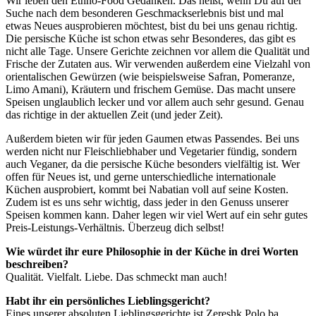
Wir leben den Ethno-Food Gedanken. Das heißt, wenn Du auf der
Suche nach dem besonderen Geschmackserlebnis bist und mal
etwas Neues ausprobieren möchtest, bist du bei uns genau richtig.
Die persische Küche ist schon etwas sehr Besonderes, das gibt es
nicht alle Tage. Unsere Gerichte zeichnen vor allem die Qualität und
Frische der Zutaten aus. Wir verwenden außerdem eine Vielzahl von
orientalischen Gewürzen (wie beispielsweise Safran, Pomeranze,
Limo Amani), Kräutern und frischem Gemüse. Das macht unsere
Speisen unglaublich lecker und vor allem auch sehr gesund. Genau
das richtige in der aktuellen Zeit (und jeder Zeit).
Außerdem bieten wir für jeden Gaumen etwas Passendes. Bei uns
werden nicht nur Fleischliebhaber und Vegetarier fündig, sondern
auch Veganer, da die persische Küche besonders vielfältig ist. Wer
offen für Neues ist, und gerne unterschiedliche internationale
Küchen ausprobiert, kommt bei Nabatian voll auf seine Kosten.
Zudem ist es uns sehr wichtig, dass jeder in den Genuss unserer
Speisen kommen kann. Daher legen wir viel Wert auf ein sehr gutes
Preis-Leistungs-Verhältnis. Überzeug dich selbst!
Wie würdet ihr eure Philosophie in der Küche in drei Worten
beschreiben?
Qualität. Vielfalt. Liebe. Das schmeckt man auch!
Habt ihr ein persönliches Lieblingsgericht?
Eines unserer absoluten Lieblingsgerichte ist Zereshk Polo ba