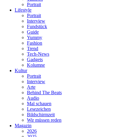
Portrait
Lifestyle
Portrait
Interview
Fundstück
Guide
Yummy
Fashion
Trend
Tech-News
Gadgets
Kolumne
Kultur
Portrait
Interview
Arte
Behind The Beats
Audio
Mal schauen
Lesezeichen
Bildschirmzeit
Wir müssen reden
Magazin
2026
2025