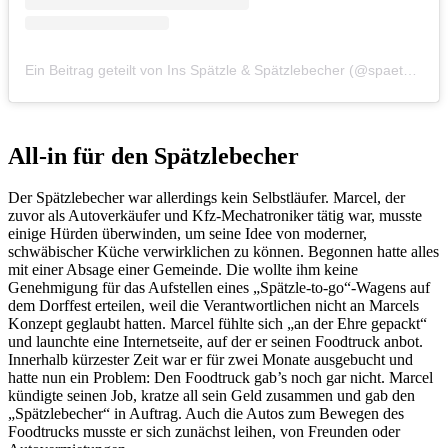
Ein Beitrag geteilt von Ins Spätzle & Spätzlebecher (@spaetzlebecher)
All-in für den Spätzlebecher
Der Spätzlebecher war allerdings kein Selbstläufer. Marcel, der
zuvor als Autoverkäufer und Kfz-Mechatroniker tätig war, musste
einige Hürden überwinden, um seine Idee von moderner,
schwäbischer Küche verwirklichen zu können. Begonnen hatte alles
mit einer Absage einer Gemeinde. Die wollte ihm keine
Genehmigung für das Aufstellen eines „Spätzle-to-go“-Wagens auf
dem Dorffest erteilen, weil die Verantwortlichen nicht an Marcels
Konzept geglaubt hatten. Marcel fühlte sich „an der Ehre gepackt“
und launchte eine Internetseite, auf der er seinen Foodtruck anbot.
Innerhalb kürzester Zeit war er für zwei Monate ausgebucht und
hatte nun ein Problem: Den Foodtruck gab’s noch gar nicht. Marcel
kündigte seinen Job, kratze all sein Geld zusammen und gab den
„Spätzlebecher“ in Auftrag. Auch die Autos zum Bewegen des
Foodtrucks musste er sich zunächst leihen, von Freunden oder