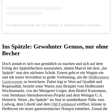
Ein Beitrag geteilt von Ins Spätzle & Spätzlebecher (@spaetzlebecher)
Ins Spätzle: Gewohnter Genuss, nur ohne
Becher
Doch anstatt es sich nun gemütlich zu machen und sich auf dem
Erfolg des Spätzlebechers auszuruhen, nimmt Marcel mit dem „Ins
Spätzle“ nun den nächsten Schritt. Erneut geht er ein Wagnis ein
und mit seiner Investition in große Vorleistung, um die
Heilbronner
Gastroszene
zu bereichern. Dabei legt er Wert auf Qualität und
Regionalität, bezieht seine Waren zum Beispiel vom Heilbronner
Wochenmarkt, von der Metzgerei Geiger, dem Biohof Kunzmann,
vom Steinkauz-Streuobstwiesen-Projekt und dem Weingut G.A.
Heinrich. Wenn „Ins Spätzle“ im Juni in unmittelbarer Nähe zum
Ludwig, dem Liberté und dem
Old Fashioned
eröffnet, könnte in
Heilbronn ein neuer gastronomischer Hotspot entstehen. Zumal die