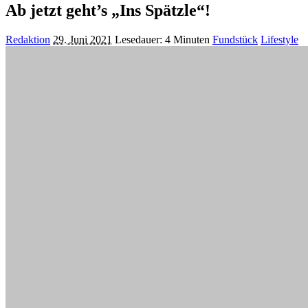
Ab jetzt geht’s „Ins Spätzle“!
Posted
Redaktion
29. Juni 2021
Lesedauer: 4 Minuten
Fundstück
Lifestyle
by