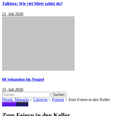
Talkbox: Wie viel Miete zahlst du?
21. Juli 2026
60 Sekunden bis Neapel
15. Juli 2026
Suchen
nach:
Phonk. Magazin
>
Lifestyle
>
Portrait
>
Zum Feiern in den Keller
Lifestyle
Portrait
Zum Feiern in den Keller