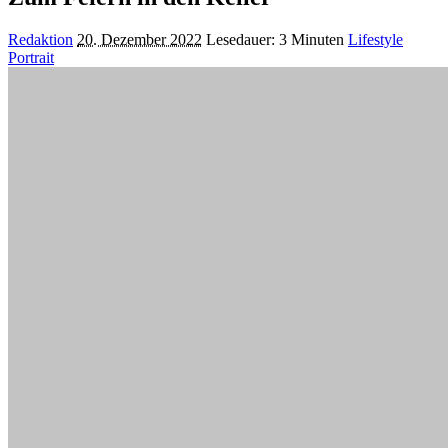
Posted
Redaktion
20. Dezember 2022
Lesedauer: 3 Minuten
Lifestyle
by
Portrait