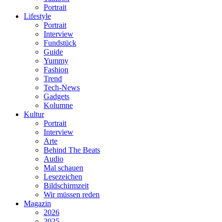
Portrait
Lifestyle
Portrait
Interview
Fundstück
Guide
Yummy
Fashion
Trend
Tech-News
Gadgets
Kolumne
Kultur
Portrait
Interview
Arte
Behind The Beats
Audio
Mal schauen
Lesezeichen
Bildschirmzeit
Wir müssen reden
Magazin
2026
2025