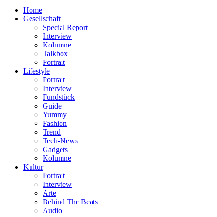
nach:
Home
Gesellschaft
Special Report
Interview
Kolumne
Talkbox
Portrait
Lifestyle
Portrait
Interview
Fundstück
Guide
Yummy
Fashion
Trend
Tech-News
Gadgets
Kolumne
Kultur
Portrait
Interview
Arte
Behind The Beats
Audio