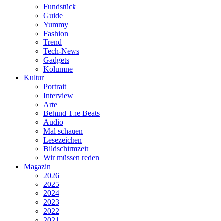
Fundstück
Guide
Yummy
Fashion
Trend
Tech-News
Gadgets
Kolumne
Kultur
Portrait
Interview
Arte
Behind The Beats
Audio
Mal schauen
Lesezeichen
Bildschirmzeit
Wir müssen reden
Magazin
2026
2025
2024
2023
2022
2021