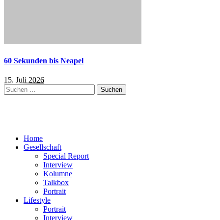
60 Sekunden bis Neapel
15. Juli 2026
Suchen
nach:
Home
Gesellschaft
Special Report
Interview
Kolumne
Talkbox
Portrait
Lifestyle
Portrait
Interview