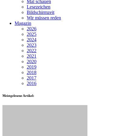
Mal schauen
Lesezeichen
Bildschirmzeit
Wir müssen reden
Magazin
2026
2025
2024
2023
2022
2021
2020
2019
2018
2017
2016
Meistgelesene Artikel: