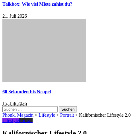
Talkbox: Wie viel Miete zahlst du?
21. Juli 2026
60 Sekunden bis Neapel
15. Juli 2026
Suchen
nach:
Phonk. Magazin
>
Lifestyle
>
Portrait
>
Kalifornischer Lifestyle 2.0
Lifestyle
Portrait
Kalifornischer Lifestyle 2.0