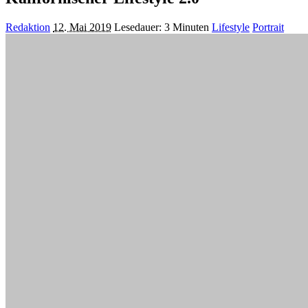
Posted
Redaktion
12. Mai 2019
Lesedauer: 3 Minuten
Lifestyle
Portrait
by