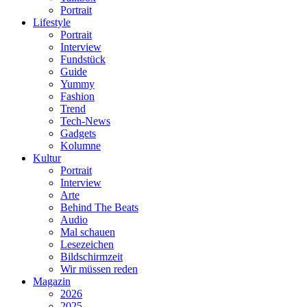
Portrait
Lifestyle
Portrait
Interview
Fundstück
Guide
Yummy
Fashion
Trend
Tech-News
Gadgets
Kolumne
Kultur
Portrait
Interview
Arte
Behind The Beats
Audio
Mal schauen
Lesezeichen
Bildschirmzeit
Wir müssen reden
Magazin
2026
2025