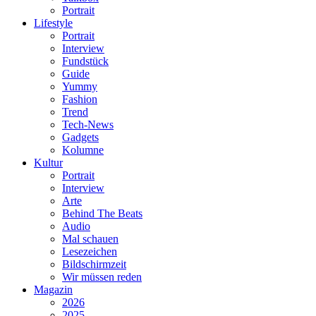
Portrait
Lifestyle
Portrait
Interview
Fundstück
Guide
Yummy
Fashion
Trend
Tech-News
Gadgets
Kolumne
Kultur
Portrait
Interview
Arte
Behind The Beats
Audio
Mal schauen
Lesezeichen
Bildschirmzeit
Wir müssen reden
Magazin
2026
2025