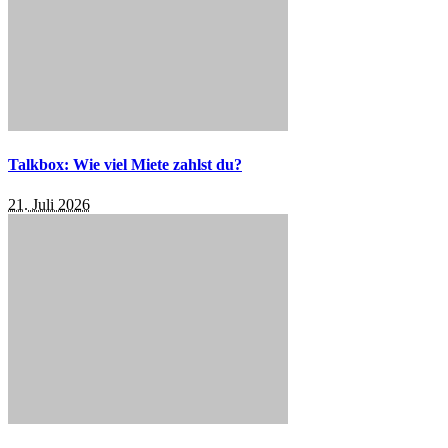
Talkbox: Wie viel Miete zahlst du?
21. Juli 2026