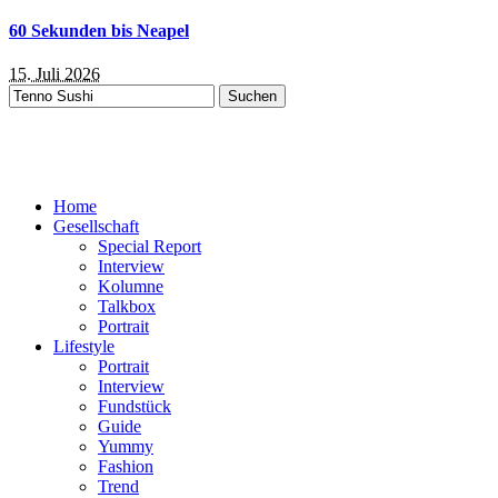
60 Sekunden bis Neapel
15. Juli 2026
Suchen
nach:
Home
Gesellschaft
Special Report
Interview
Kolumne
Talkbox
Portrait
Lifestyle
Portrait
Interview
Fundstück
Guide
Yummy
Fashion
Trend