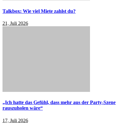
Talkbox: Wie viel Miete zahlst du?
21. Juli 2026
„Ich hatte das Gefühl, dass mehr aus der Party-Szene
rauszuholen wäre“
17. Juli 2026