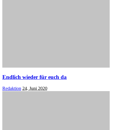
Endlich wieder für euch da
Posted
Redaktion
24. Juni 2020
by