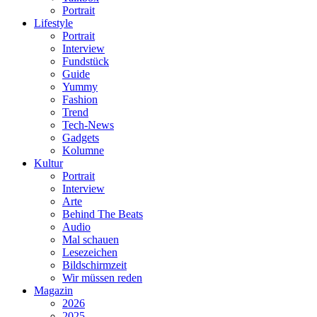
Portrait
Lifestyle
Portrait
Interview
Fundstück
Guide
Yummy
Fashion
Trend
Tech-News
Gadgets
Kolumne
Kultur
Portrait
Interview
Arte
Behind The Beats
Audio
Mal schauen
Lesezeichen
Bildschirmzeit
Wir müssen reden
Magazin
2026
2025