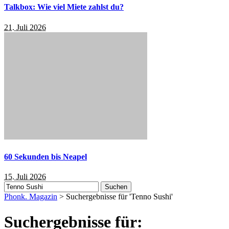
Talkbox: Wie viel Miete zahlst du?
21. Juli 2026
60 Sekunden bis Neapel
15. Juli 2026
Suchen
nach:
Phonk. Magazin
>
Suchergebnisse für 'Tenno Sushi'
Suchergebnisse für: