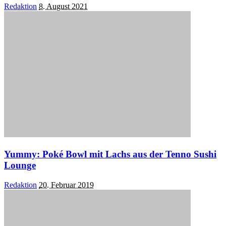
Posted
Redaktion
8. August 2021
by
Yummy: Poké Bowl mit Lachs aus der Tenno Sushi
Lounge
Posted
Redaktion
20. Februar 2019
by