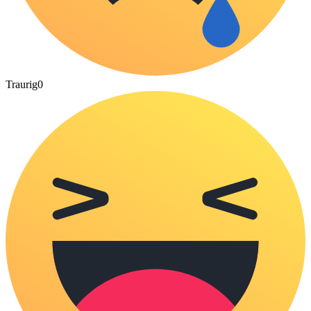
Traurig
0