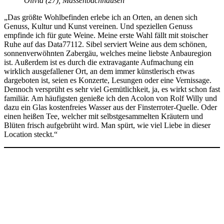
Olivia (27), Massenbachhausen
„Das größte Wohlbefinden erlebe ich an Orten, an denen sich
Genuss, Kultur und Kunst vereinen. Und speziellen Genuss
empfinde ich für gute Weine. Meine erste Wahl fällt mit stoischer
Ruhe auf das Data77112. Sibel serviert Weine aus dem schönen,
sonnenverwöhnten Zabergäu, welches meine liebste Anbauregion
ist. Außerdem ist es durch die extravagante Aufmachung ein
wirklich ausgefallener Ort, an dem immer künstlerisch etwas
dargeboten ist, seien es Konzerte, Lesungen oder eine Vernissage.
Dennoch versprüht es sehr viel Gemütlichkeit, ja, es wirkt schon fast
familiär. Am häufigsten genieße ich den Acolon von Rolf Willy und
dazu ein Glas kostenfreies Wasser aus der Finsterroter-Quelle. Oder
einen heißen Tee, welcher mit selbstgesammelten Kräutern und
Blüten frisch aufgebrüht wird. Man spürt, wie viel Liebe in dieser
Location steckt.“