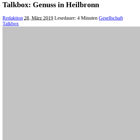
Talkbox: Genuss in Heilbronn
Posted
Redaktion
28. März 2019
Lesedauer: 4 Minuten
Gesellschaft
by
Talkbox