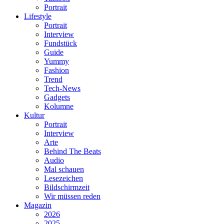
Portrait
Lifestyle
Portrait
Interview
Fundstück
Guide
Yummy
Fashion
Trend
Tech-News
Gadgets
Kolumne
Kultur
Portrait
Interview
Arte
Behind The Beats
Audio
Mal schauen
Lesezeichen
Bildschirmzeit
Wir müssen reden
Magazin
2026
2025