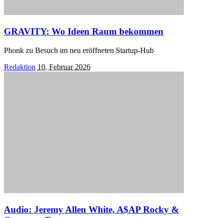
GRAVITY: Wo Ideen Raum bekommen
Phonk zu Besuch im neu eröffneten Startup-Hub
Posted
Redaktion
10. Februar 2026
by
Audio: Jeremy Allen White, A$AP Rocky &