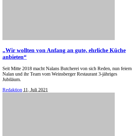
„Wir wollten von Anfang an gute, ehrliche Küche
anbieten“
Seit Mitte 2018 macht Nalans Butcherei von sich Reden, nun feiern
Nalan und ihr Team vom Weinsberger Restaurant 3-jähriges
Jubiläum.
Posted
Redaktion
11. Juli 2021
by