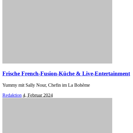
Frische French-Fusion-Küche & Live-Entertainment
Yummy mit Sally Nour, Chefin im La Bohème
Posted
Redaktion
4. Februar 2024
by