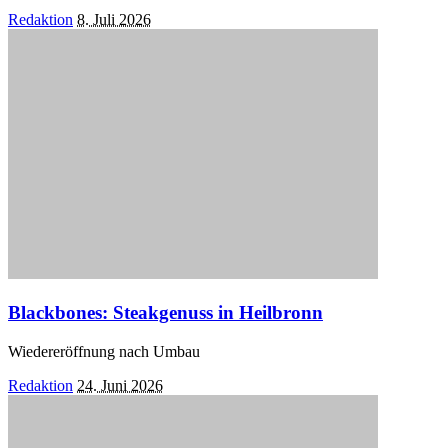
Posted
Redaktion
8. Juli 2026
by
Blackbones: Steakgenuss in Heilbronn
Wiedereröffnung nach Umbau
Posted
Redaktion
24. Juni 2026
by