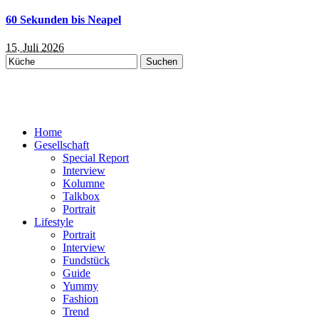
60 Sekunden bis Neapel
15. Juli 2026
Suchen
nach:
Home
Gesellschaft
Special Report
Interview
Kolumne
Talkbox
Portrait
Lifestyle
Portrait
Interview
Fundstück
Guide
Yummy
Fashion
Trend