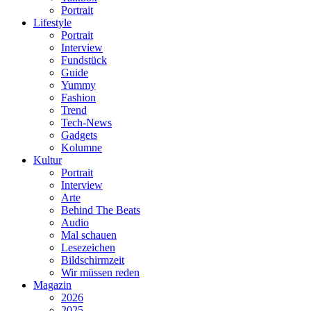
Portrait
Lifestyle
Portrait
Interview
Fundstück
Guide
Yummy
Fashion
Trend
Tech-News
Gadgets
Kolumne
Kultur
Portrait
Interview
Arte
Behind The Beats
Audio
Mal schauen
Lesezeichen
Bildschirmzeit
Wir müssen reden
Magazin
2026
2025