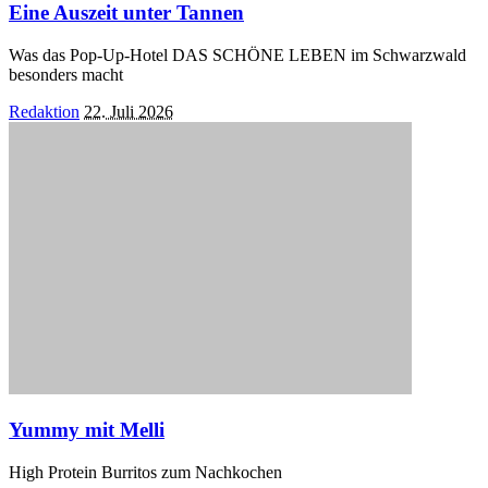
Eine Auszeit unter Tannen
Was das Pop-Up-Hotel DAS SCHÖNE LEBEN im Schwarzwald
besonders macht
Posted
Redaktion
22. Juli 2026
by
Yummy mit Melli
High Protein Burritos zum Nachkochen