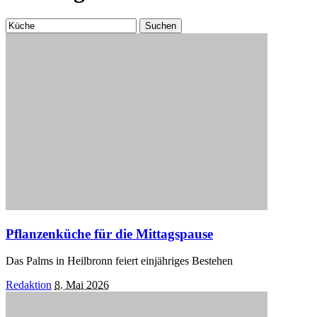
Suchen
nach:
Pflanzenküche für die Mittagspause
Das Palms in Heilbronn feiert einjähriges Bestehen
Posted
Redaktion
8. Mai 2026
by