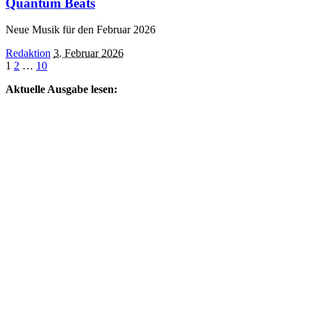
Quantum Beats
Neue Musik für den Februar 2026
Posted
Redaktion
3. Februar 2026
by
1
2
…
10
Aktuelle Ausgabe lesen: