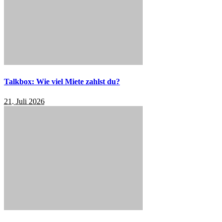
Talkbox: Wie viel Miete zahlst du?
21. Juli 2026