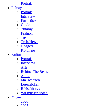
Portrait
Lifestyle
Portrait
Interview
Fundstück
Guide
Yummy
Fashion
Trend
Tech-News
Gadgets
Kolumne
Kultur
Portrait
Interview
Arte
Behind The Beats
Audio
Mal schauen
Lesezeichen
Bildschirmzeit
Wir müssen reden
Magazin
2026
2025