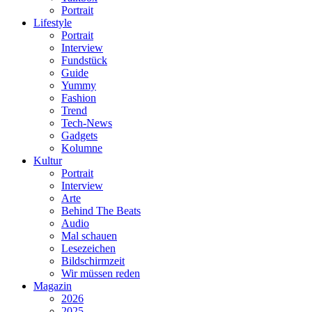
Portrait
Lifestyle
Portrait
Interview
Fundstück
Guide
Yummy
Fashion
Trend
Tech-News
Gadgets
Kolumne
Kultur
Portrait
Interview
Arte
Behind The Beats
Audio
Mal schauen
Lesezeichen
Bildschirmzeit
Wir müssen reden
Magazin
2026
2025