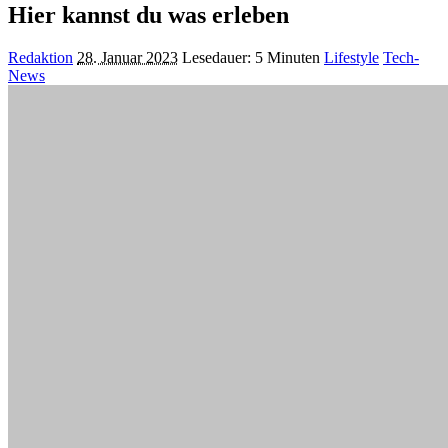
Hier kannst du was erleben
Posted
Redaktion
28. Januar 2023
Lesedauer: 5 Minuten
Lifestyle
Tech-
by
News