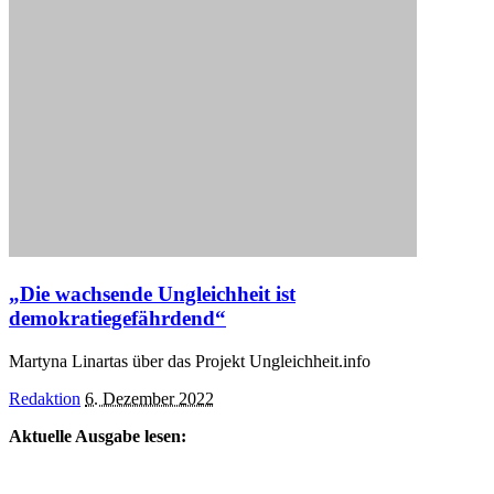
„Die wachsende Ungleichheit ist
demokratiegefährdend“
Martyna Linartas über das Projekt Ungleichheit.info
Posted
Redaktion
6. Dezember 2022
by
Aktuelle Ausgabe lesen: