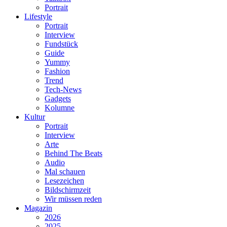
Portrait
Lifestyle
Portrait
Interview
Fundstück
Guide
Yummy
Fashion
Trend
Tech-News
Gadgets
Kolumne
Kultur
Portrait
Interview
Arte
Behind The Beats
Audio
Mal schauen
Lesezeichen
Bildschirmzeit
Wir müssen reden
Magazin
2026
2025