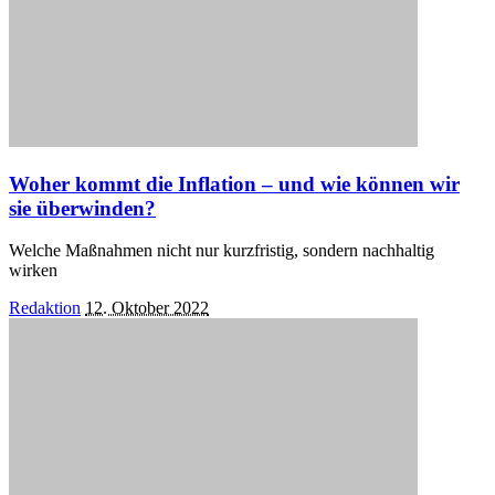
Woher kommt die Inflation – und wie können wir
sie überwinden?
Welche Maßnahmen nicht nur kurzfristig, sondern nachhaltig
wirken
Posted
Redaktion
12. Oktober 2022
by