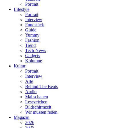
Portrait
Lifestyle
Portrait
Interview
Fundstück
Guide
Yummy
Fashion
Trend
Tech-News
Gadgets
Kolumne
Kultur
Portrait
Interview
Arte
Behind The Beats
Audio
Mal schauen
Lesezeichen
Bildschirmzeit
Wir müssen reden
Magazin
2026
2025