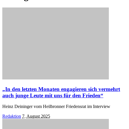
„In den letzten Monaten engagieren sich vermehrt
auch junge Leute mit uns für den Frieden“
Heinz Deininger vom Heilbronner Friedensrat im Interview
Posted
Redaktion
7. August 2025
by