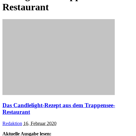
Restaurant
Das Candlelight-Rezept aus dem Trappensee-
Restaurant
Posted
Redaktion
16. Februar 2020
by
Aktuelle Ausgabe lesen: