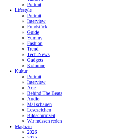
Portrait
Lifestyle
Portrait
Interview
Fundstück
Guide
Yummy
Fashion
Trend
Tech-News
Gadgets
Kolumne
Kultur
Portrait
Interview
Arte
Behind The Beats
Audio
Mal schauen
Lesezeichen
Bildschirmzeit
Wir müssen reden
Magazin
2026
2025