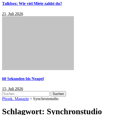
Talkbox: Wie viel Miete zahlst du?
21. Juli 2026
60 Sekunden bis Neapel
15. Juli 2026
Suchen
nach:
Phonk. Magazin
>
Synchronstudio
Schlagwort:
Synchronstudio