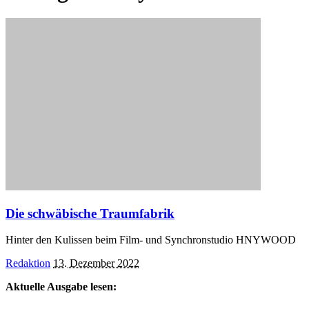
Die schwäbische Traumfabrik
Hinter den Kulissen beim Film- und Synchronstudio HNYWOOD
Posted
Redaktion
13. Dezember 2022
by
Aktuelle Ausgabe lesen: