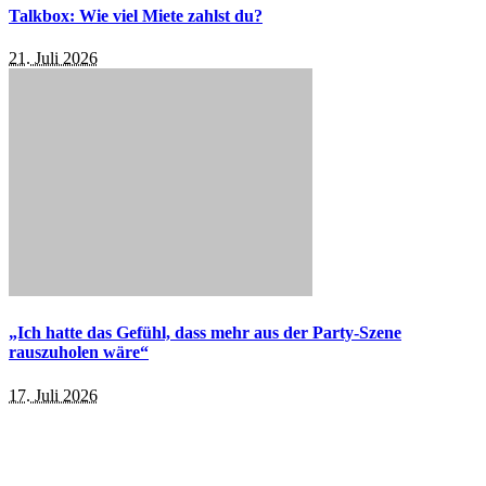
Talkbox: Wie viel Miete zahlst du?
21. Juli 2026
„Ich hatte das Gefühl, dass mehr aus der Party-Szene
rauszuholen wäre“
17. Juli 2026