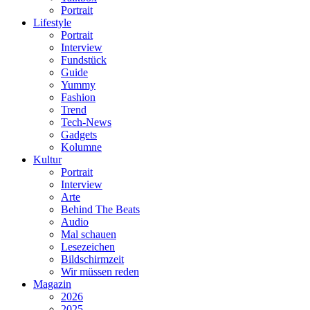
Portrait
Lifestyle
Portrait
Interview
Fundstück
Guide
Yummy
Fashion
Trend
Tech-News
Gadgets
Kolumne
Kultur
Portrait
Interview
Arte
Behind The Beats
Audio
Mal schauen
Lesezeichen
Bildschirmzeit
Wir müssen reden
Magazin
2026
2025