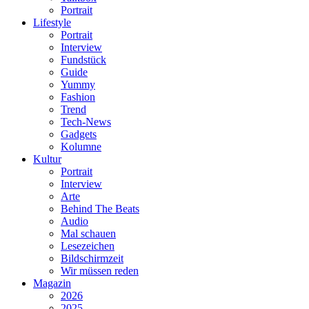
Portrait
Lifestyle
Portrait
Interview
Fundstück
Guide
Yummy
Fashion
Trend
Tech-News
Gadgets
Kolumne
Kultur
Portrait
Interview
Arte
Behind The Beats
Audio
Mal schauen
Lesezeichen
Bildschirmzeit
Wir müssen reden
Magazin
2026
2025