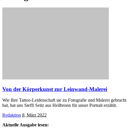
Von der Körperkunst zur Leinwand-Malerei
Wie Ihre Tattoo-Leidenschaft sie zu Fotografie und Malerei gebracht
hat, hat uns Steffi Seitz aus Heilbronn für unser Portrait erzählt.
Posted
Redaktion
8. März 2022
by
Aktuelle Ausgabe lesen: