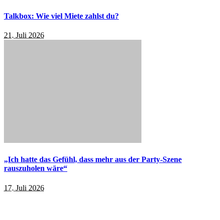
Talkbox: Wie viel Miete zahlst du?
21. Juli 2026
„Ich hatte das Gefühl, dass mehr aus der Party-Szene
rauszuholen wäre“
17. Juli 2026