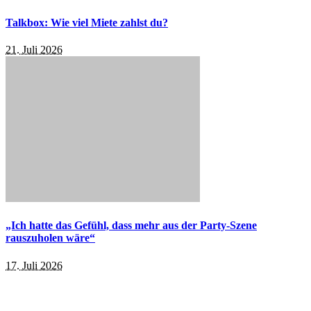
Talkbox: Wie viel Miete zahlst du?
21. Juli 2026
„Ich hatte das Gefühl, dass mehr aus der Party-Szene
rauszuholen wäre“
17. Juli 2026