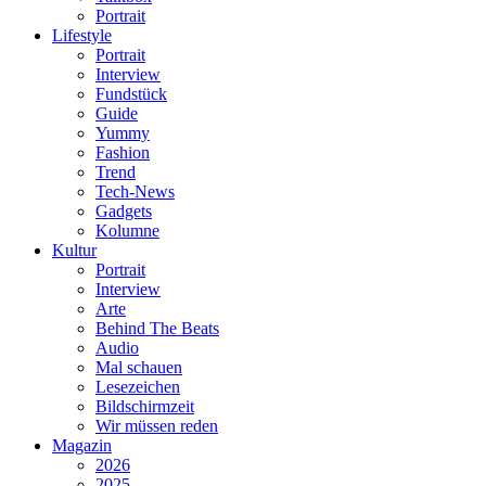
Portrait
Lifestyle
Portrait
Interview
Fundstück
Guide
Yummy
Fashion
Trend
Tech-News
Gadgets
Kolumne
Kultur
Portrait
Interview
Arte
Behind The Beats
Audio
Mal schauen
Lesezeichen
Bildschirmzeit
Wir müssen reden
Magazin
2026
2025