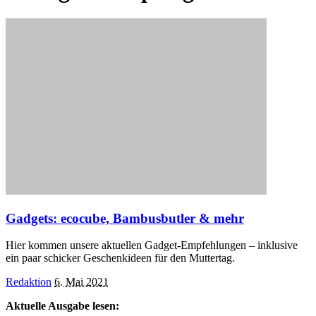
Gadgets: ecocube, Bambusbutler & mehr
Hier kommen unsere aktuellen Gadget-Empfehlungen – inklusive
ein paar schicker Geschenkideen für den Muttertag.
Posted
Redaktion
6. Mai 2021
by
Aktuelle Ausgabe lesen: