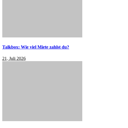
Talkbox: Wie viel Miete zahlst du?
21. Juli 2026