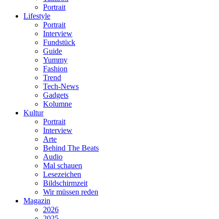
Portrait
Lifestyle
Portrait
Interview
Fundstück
Guide
Yummy
Fashion
Trend
Tech-News
Gadgets
Kolumne
Kultur
Portrait
Interview
Arte
Behind The Beats
Audio
Mal schauen
Lesezeichen
Bildschirmzeit
Wir müssen reden
Magazin
2026
2025