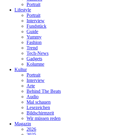
Portrait
Lifestyle
Portrait
Interview
Fundstück
Guide
Yummy
Fashion
Trend
Tech-News
Gadgets
Kolumne
Kultur
Portrait
Interview
Arte
Behind The Beats
Audio
Mal schauen
Lesezeichen
Bildschirmzeit
Wir müssen reden
Magazin
2026
2025