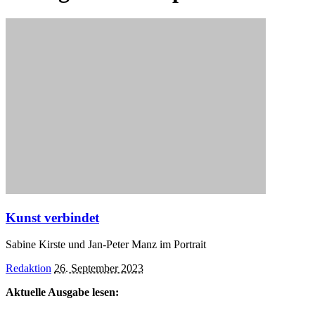
Kunst verbindet
Sabine Kirste und Jan-Peter Manz im Portrait
Posted
Redaktion
26. September 2023
by
Aktuelle Ausgabe lesen: