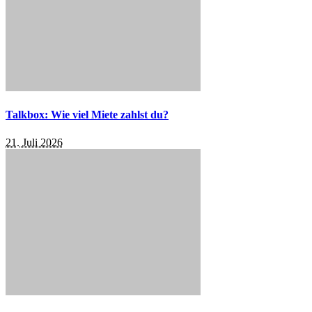
Talkbox: Wie viel Miete zahlst du?
21. Juli 2026