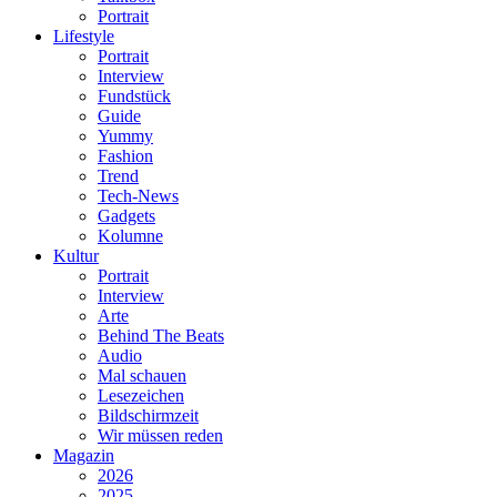
Portrait
Lifestyle
Portrait
Interview
Fundstück
Guide
Yummy
Fashion
Trend
Tech-News
Gadgets
Kolumne
Kultur
Portrait
Interview
Arte
Behind The Beats
Audio
Mal schauen
Lesezeichen
Bildschirmzeit
Wir müssen reden
Magazin
2026
2025