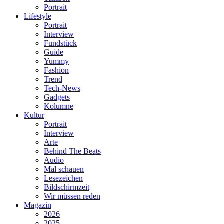
Portrait
Lifestyle
Portrait
Interview
Fundstück
Guide
Yummy
Fashion
Trend
Tech-News
Gadgets
Kolumne
Kultur
Portrait
Interview
Arte
Behind The Beats
Audio
Mal schauen
Lesezeichen
Bildschirmzeit
Wir müssen reden
Magazin
2026
2025