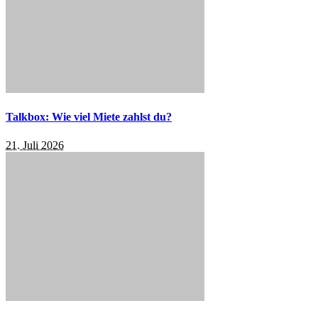
Talkbox: Wie viel Miete zahlst du?
21. Juli 2026