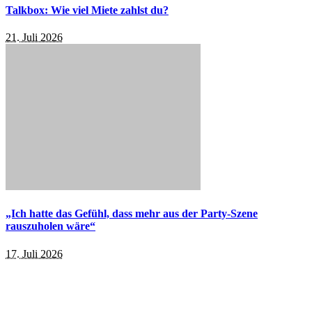
Talkbox: Wie viel Miete zahlst du?
21. Juli 2026
„Ich hatte das Gefühl, dass mehr aus der Party-Szene
rauszuholen wäre“
17. Juli 2026