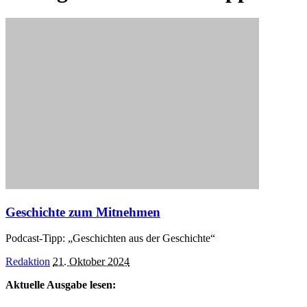
Geschichte zum Mitnehmen
Podcast-Tipp: „Geschichten aus der Geschichte“
Posted
Redaktion
21. Oktober 2024
by
Aktuelle Ausgabe lesen: