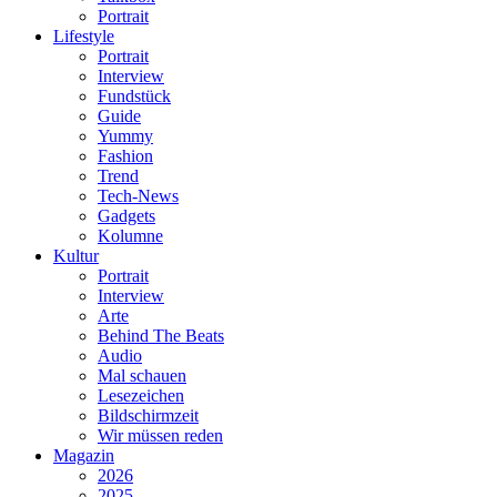
Portrait
Lifestyle
Portrait
Interview
Fundstück
Guide
Yummy
Fashion
Trend
Tech-News
Gadgets
Kolumne
Kultur
Portrait
Interview
Arte
Behind The Beats
Audio
Mal schauen
Lesezeichen
Bildschirmzeit
Wir müssen reden
Magazin
2026
2025